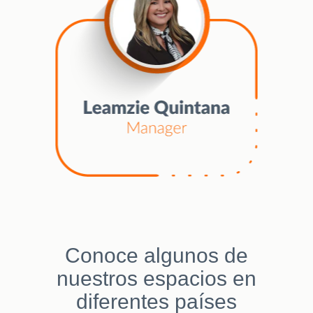
de
puestos.
Seleccione
para
ver
todos
los
detalles
del
puesto.
Conoce algunos de
nuestros espacios en
diferentes países