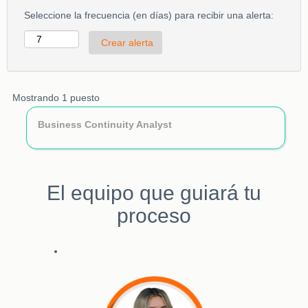
Seleccione la frecuencia (en días) para recibir una alerta:
Resultados
Mostrando 1 puesto
de
Título
Utilice
Business Continuity Analyst
búsqueda
la
de
barra
"".
espaciadora
Mostrando
para
1
El equipo que guiará tu
ver
puesto
el
Utilice
proceso
contenido
el
completo
tabulador
de
para
la
navegar
información
por
del
la
puesto.
lista