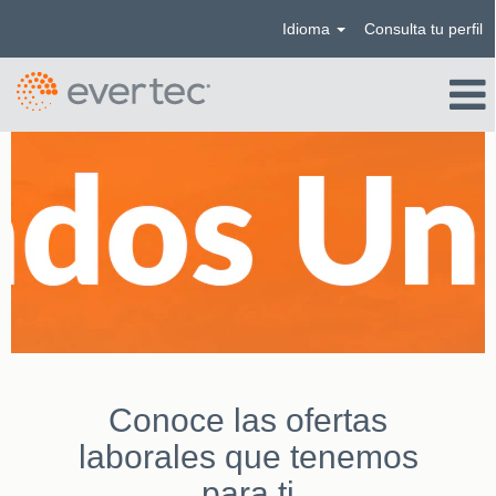
Idioma
Consulta tu perfil
Estados
Unidos_ES
Conoce las ofertas
laborales que tenemos
para ti