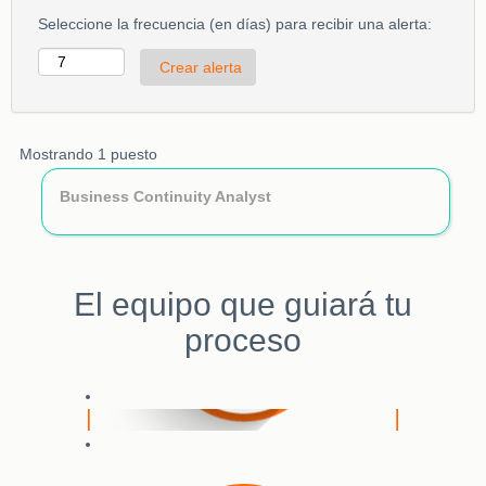
Seleccione la frecuencia (en días) para recibir una alerta:
Resultados
Mostrando 1 puesto
de
Título
Utilice
Business Continuity Analyst
búsqueda
la
de
barra
"".
espaciadora
Mostrando
para
1
El equipo que guiará tu
ver
puesto
el
Utilice
proceso
contenido
el
completo
tabulador
de
para
la
navegar
información
por
del
la
puesto.
lista